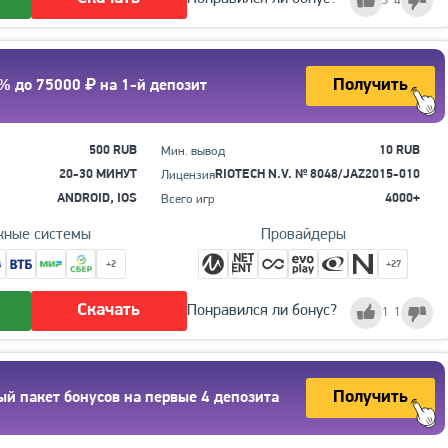
3
4
Получить
% до 75000 ₽ на 1-й депозит
500 RUB
10 RUB
Мин. вывод
20-30 МИНУТ
RIOTECH N.V. № 8048/JAZ2015-010
Лицензия
ANDROID, IOS
4000+
Всего игр
жные системы
Провайдеры
+2
+27
Скачать
Понравился ли бонус?
1
1
Получить
й пакет бонусов на первые 4 депозита