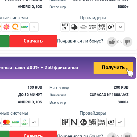
ANDROID, IOS
6000+
Всего игр
жные системы
Провайдеры
+1
+2
Скачать
Понравился ли бонус?
3
6
Получить
енный пакет 400% + 250 фриспинов
100 RUB
200 RUB
Мин. вывод
ДО 30 МИНУТ
CURACAO № 1668/JAZ
Лицензия
ANDROID, IOS
3000+
Всего игр
жные системы
Провайдеры
+3
+21
Скачать
Понравился ли бонус?